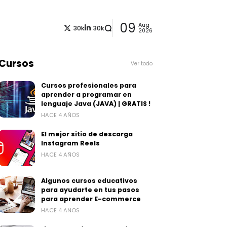
09
Aug
30k
30k
2026
Cursos
Ver todo
Cursos profesionales para
aprender a programar en
lenguaje Java (JAVA) | GRATIS !
HACE 4 AÑOS
El mejor sitio de descarga
Instagram Reels
HACE 4 AÑOS
Algunos cursos educativos
para ayudarte en tus pasos
para aprender E-commerce
HACE 4 AÑOS