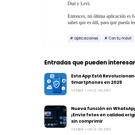
Dial y Levi.
Entonces, mi última aplicación es 6
sabes que es útil, para que pueda le
aplicaciones
Con tu móvil
Entradas que pueden interesa
Esta App Está Revolucionan
Smartphones en 2025
YASBER
HACE UN AÑO
Nueva función en WhatsAp
¡Envía fotos en calidad orig
sin comprimir
YASBER
HACE UN AÑO