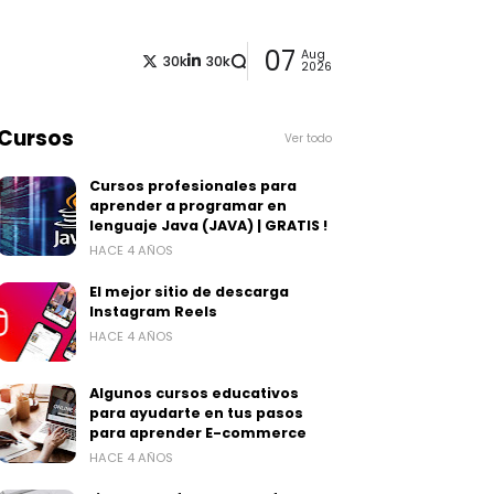
07
Aug
30k
30k
2026
Cursos
Ver todo
Cursos profesionales para
aprender a programar en
lenguaje Java (JAVA) | GRATIS !
HACE 4 AÑOS
El mejor sitio de descarga
Instagram Reels
HACE 4 AÑOS
Algunos cursos educativos
para ayudarte en tus pasos
para aprender E-commerce
HACE 4 AÑOS