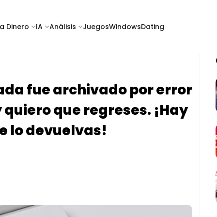
a Dinero
IA
Análisis
Juegos
Windows
Dating
nada fue archivado por error
y quiero que regreses. ¡Hay
 lo devuelvas!