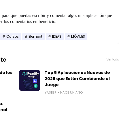
, para que puedas escribir y comentar algo, una aplicación que
er los comentarios en beneficio.
Cursos
Element
IDEAS
MÓVILES
rte
Ver todo
do los
Top 5 Aplicaciones Nuevas de
2025 que Están Cambiando el
Juego
YASBER
HACE UN AÑO
p:
inal