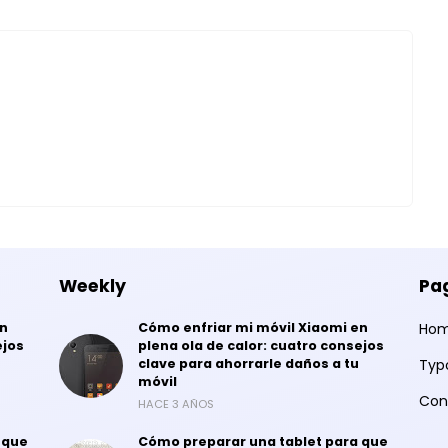
Weekly
Pa
en
Cómo enfriar mi móvil Xiaomi en
Ho
ejos
plena ola de calor: cuatro consejos
clave para ahorrarle daños a tu
Typ
móvil
Con
HACE 3 AÑOS
 que
Cómo preparar una tablet para que