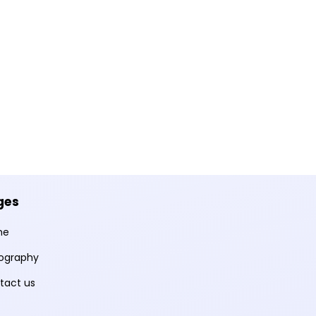
ges
me
ography
tact us