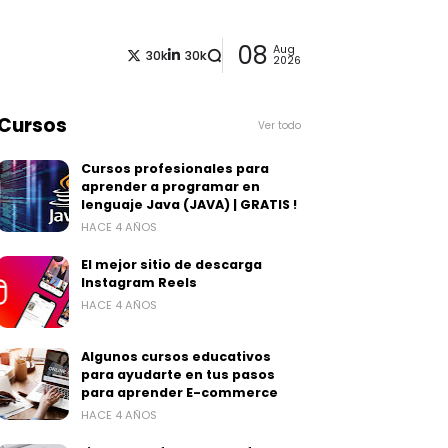
08
Aug
30k
30k
2026
Cursos
Ver todo
Cursos profesionales para
aprender a programar en
lenguaje Java (JAVA) | GRATIS !
HACE 4 AÑOS
El mejor sitio de descarga
Instagram Reels
HACE 4 AÑOS
Algunos cursos educativos
para ayudarte en tus pasos
para aprender E-commerce
HACE 4 AÑOS