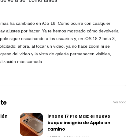
vuelve a ser como antes
e más ha cambiado en iOS 18. Como ocurre con cualquier
hay ajustes por hacer. Ya te hemos mostrado cómo devolverla
 Apple sigue escuchando a los usuarios y, en iOS 18.2 beta 3,
citado: ahora, al tocar un video, ya no hace zoom ni se
ogreso del video y la vista de galería permanecen visibles,
ualización más cómoda.
rte
Ver todo
ión
iPhone 17 Pro Max: el nuevo
buque insignia de Apple en
camino