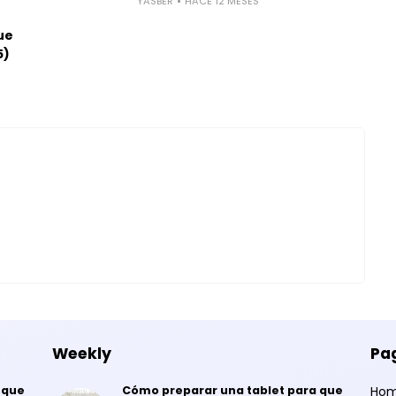
YASBER
HACE 12 MESES
ue
5)
Weekly
Pa
 que
Cómo preparar una tablet para que
Ho