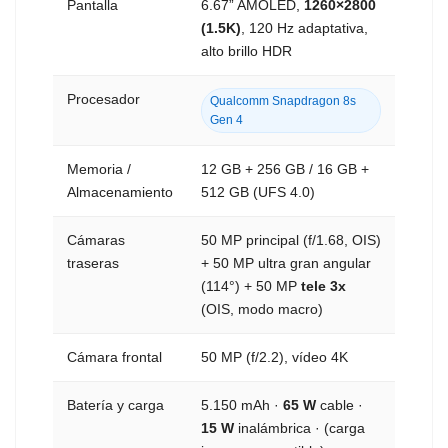
Pantalla
6.67” AMOLED,
1260×2800
(1.5K)
, 120 Hz adaptativa,
alto brillo HDR
Procesador
Qualcomm Snapdragon 8s
Gen 4
Memoria /
12 GB + 256 GB / 16 GB +
Almacenamiento
512 GB (UFS 4.0)
Cámaras
50 MP principal (f/1.68, OIS)
traseras
+ 50 MP ultra gran angular
(114°) + 50 MP
tele 3x
(OIS, modo macro)
Cámara frontal
50 MP (f/2.2), vídeo 4K
Batería y carga
5.150 mAh ·
65 W
cable ·
15 W
inalámbrica · (carga