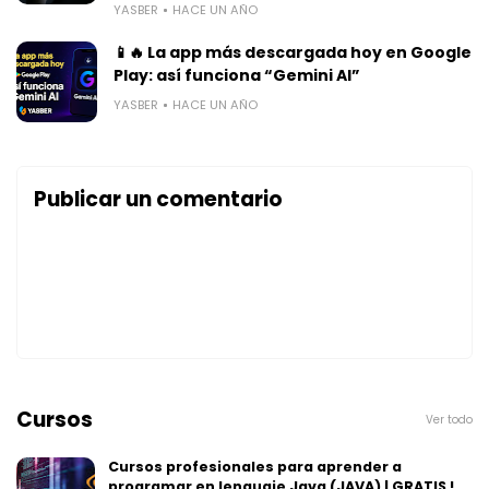
YASBER
HACE UN AÑO
📱🔥 La app más descargada hoy en Google
Play: así funciona “Gemini AI”
YASBER
HACE UN AÑO
Publicar un comentario
Cursos
Ver todo
Cursos profesionales para aprender a
programar en lenguaje Java (JAVA) | GRATIS !