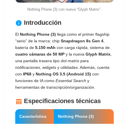
Nothing Phone (3) con nueva “Glyph Matrix”.
Introducción
info
El
Nothing Phone (3)
llega como el primer flagship
“serio” de la marca: chip
Snapdragon 8s Gen 4
,
batería de
5.150 mAh
con carga rápida, sistema de
cuatro cámaras de 50 MP
y la nueva
Glyph Matrix
,
una pantalla trasera tipo
dot‑matrix
para
notificaciones, widgets y utilidades. Además, cuenta
con
IP68
y
Nothing OS 3.5 (Android 15)
con
funciones de IA como
Essential Search
y
herramientas de transcripción/organización.
Especificaciones técnicas
table_chart
Característica
Nothing Phone (3)