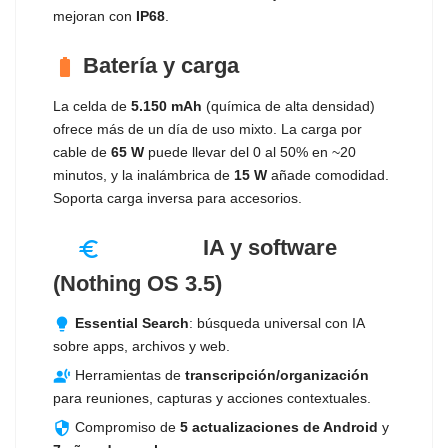
mejoran con
IP68
.
Batería y carga
battery_full
La celda de
5.150 mAh
(química de alta densidad)
ofrece más de un día de uso mixto. La carga por
cable de
65 W
puede llevar del 0 al 50% en ~20
minutos, y la inalámbrica de
15 W
añade comodidad.
Soporta carga inversa para accesorios.
IA y software
neurology
(Nothing OS 3.5)
Essential Search
: búsqueda universal con IA
lightbulb
sobre apps, archivos y web.
Herramientas de
transcripción/organización
transcribe
para reuniones, capturas y acciones contextuales.
Compromiso de
5 actualizaciones de Android
y
security