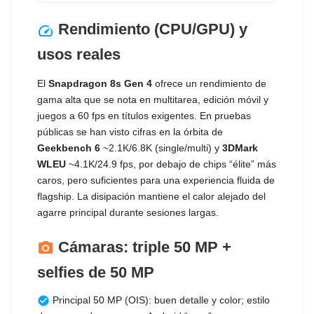
Rendimiento (CPU/GPU) y
speed
usos reales
El
Snapdragon 8s Gen 4
ofrece un rendimiento de
gama alta que se nota en multitarea, edición móvil y
juegos a 60 fps en títulos exigentes. En pruebas
públicas se han visto cifras en la órbita de
Geekbench 6
~2.1K/6.8K (single/multi) y
3DMark
WLEU
~4.1K/24.9 fps, por debajo de chips “élite” más
caros, pero suficientes para una experiencia fluida de
flagship. La disipación mantiene el calor alejado del
agarre principal durante sesiones largas.
Cámaras: triple 50 MP +
photo_camera
selfies de 50 MP
Principal 50 MP (OIS): buen detalle y color; estilo
check_circle