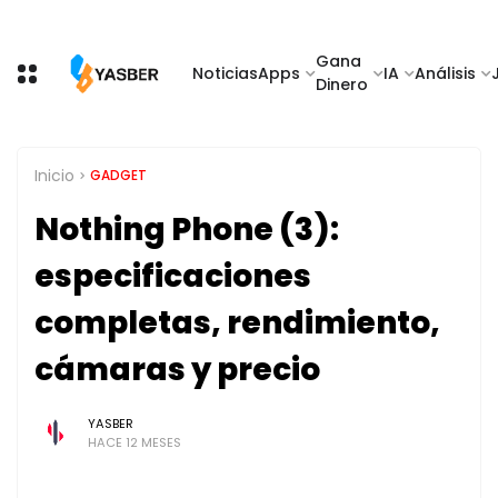
Gana
Noticias
Apps
IA
Análisis
Dinero
Inicio
GADGET
Nothing Phone (3):
especificaciones
completas, rendimiento,
cámaras y precio
YASBER
HACE 12 MESES