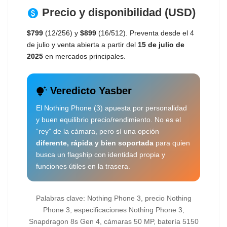
Precio y disponibilidad (USD)
paid
$799
(12/256) y
$899
(16/512). Preventa desde el 4
de julio y venta abierta a partir del
15 de julio de
2025
en mercados principales.
Veredicto Yasber
tips_and_updates
El Nothing Phone (3) apuesta por personalidad
y buen equilibrio precio/rendimiento. No es el
“rey” de la cámara, pero sí una opción
diferente, rápida y bien soportada
para quien
busca un flagship con identidad propia y
funciones útiles en la trasera.
Palabras clave: Nothing Phone 3, precio Nothing
Phone 3, especificaciones Nothing Phone 3,
Snapdragon 8s Gen 4, cámaras 50 MP, batería 5150