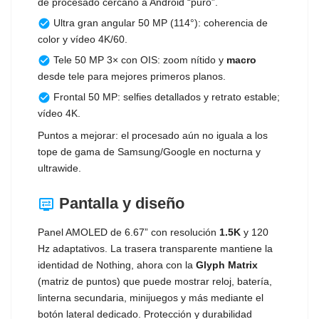
de procesado cercano a Android “puro”.
Ultra gran angular 50 MP (114°): coherencia de
check_circle
color y vídeo 4K/60.
Tele 50 MP 3× con OIS: zoom nítido y
macro
check_circle
desde tele para mejores primeros planos.
Frontal 50 MP: selfies detallados y retrato estable;
check_circle
vídeo 4K.
Puntos a mejorar: el procesado aún no iguala a los
tope de gama de Samsung/Google en nocturna y
ultrawide.
Pantalla y diseño
display_settings
Panel AMOLED de 6.67” con resolución
1.5K
y 120
Hz adaptativos. La trasera transparente mantiene la
identidad de Nothing, ahora con la
Glyph Matrix
(matriz de puntos) que puede mostrar reloj, batería,
linterna secundaria, minijuegos y más mediante el
botón lateral dedicado. Protección y durabilidad