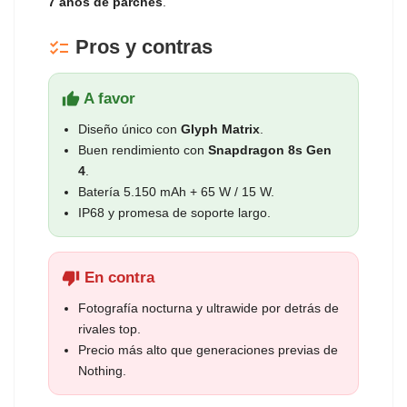
7 años de parches
.
Pros y contras
checklist
A favor
thumb_up
Diseño único con
Glyph Matrix
.
Buen rendimiento con
Snapdragon 8s Gen
4
.
Batería 5.150 mAh + 65 W / 15 W.
IP68 y promesa de soporte largo.
En contra
thumb_down
Fotografía nocturna y ultrawide por detrás de
rivales top.
Precio más alto que generaciones previas de
Nothing.